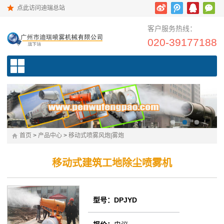
点此访问迪瑞总站
客户服务热线：
020-39177188
首页
>
产品中心
>
移动式喷雾风炮|雾炮
移动式建筑工地除尘喷雾机
型号：DPJYD