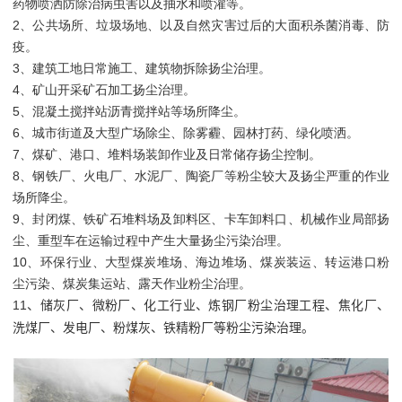
药物喷洒防除治病虫害以及抽水和喷灌等。
2
、公共场所、垃圾场地、以及自然灾害过后的大面积杀菌消毒、防
疫。
3
、建筑工地日常施工、建筑物拆除扬尘治理。
4
、矿山开采矿石加工扬尘治理。
5
、混凝土搅拌站沥青搅拌站等场所降尘。
6
、城市街道及大型广场除尘、除雾霾、园林打药、绿化喷洒。
7
、煤矿、港口、堆料场装卸作业及日常储存扬尘控制。
8
、钢铁厂、火电厂、水泥厂、陶瓷厂等粉尘较大及扬尘严重的作业
场所降尘。
9
、封闭煤、铁矿石堆料场及卸料区、卡车卸料口、机械作业局部扬
尘、重型车在运输过程中产生大量扬尘污染治理。
10
、环保行业、大型煤炭堆场、海边堆场、煤炭装运、转运港口粉
尘污染、煤炭集运站、露天作业粉尘治理。
11
、储灰厂、微粉厂、化工行业、炼钢厂粉尘治理工程、焦化厂、
洗煤厂、发电厂、粉煤灰、铁精粉厂等粉尘污染治理。